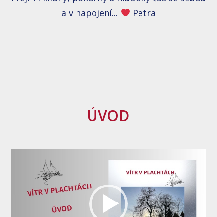
a v napojení...
Petra
ÚVOD
Video
přehrávač