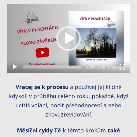
Video
přehrávač
00:00
|
03:32
1.00x
Vracej se k procesu
a používej jej klidně
kdykoli v průběhu celého roku, pokaždé, když
ucítíš volání, pocit přehodnocení a nebo
znovuzrevidování.
Měsíční cykly Tě
k těmto krokům
také