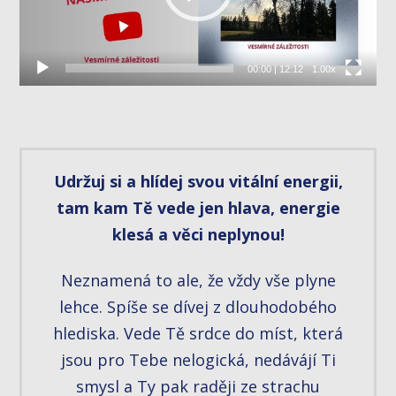
00:00
|
12:12
1.00x
Udržuj si a hlídej svou vitální energii,
tam kam Tě vede jen hlava, energie
klesá a věci neplynou!
Neznamená to ale, že vždy vše plyne
lehce. Spíše se dívej z dlouhodobého
hlediska. Vede Tě srdce do míst, která
jsou pro Tebe nelogická, nedávájí Ti
smysl a Ty pak raději ze strachu