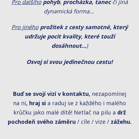
Pro dalšího
pohyb
,
procházka, tanec
či jiná
dynamická forma...
Pro jiného
prožitek z cesty samotné, který
udržuje pocit kvality, které touží
dosáhnout...
)
Osvoj si svou jedinečnou cestu!
Buď se svojí vizí v kontaktu,
nezapomínej
na ni
, hraj si
a raduj se z každého i malého
krůčku jako malé dítě! Netlač na pilu a
drž
pochodeň svého záměru
/ cíle / vize /
zážehu.