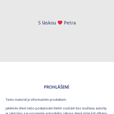
S láskou
Petra
PROHLÁŠENÍ:
Tento materiál je informačním produktem.
Jakékoliv šíření nebo poskytování třetím osobám bez souhlasu autorky
je zakázáno a je porušením autorského zákona, které může být stíháno.