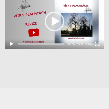
přehrávač
00:00
|
09:57
1.00x