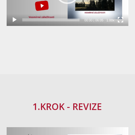
00:00
|
06:05
1.00x
1.KROK - REVIZE
Video