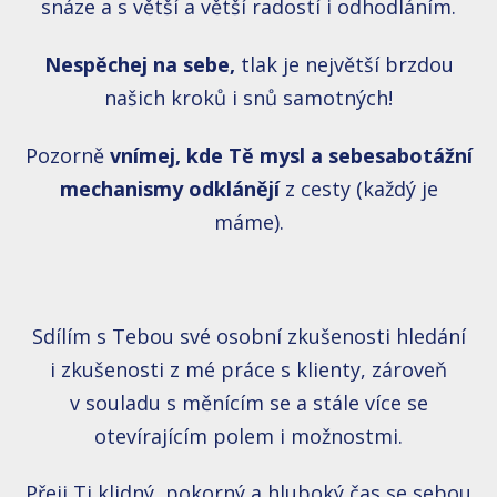
snáze a s větší a větší radostí i odhodláním.
Nespěchej na sebe,
tlak je největší brzdou
našich kroků i snů samotných!
Pozorně
vnímej, kde Tě mysl a sebesabotážní
mechanismy odklánějí
z cesty (každý je
máme).
Sdílím s Tebou své osobní zkušenosti hledání
i zkušenosti z mé práce s klienty, zároveň
v souladu s měnícím se a stále více se
otevírajícím polem i možnostmi.
Přeji Ti klidný, pokorný a hluboký čas se sebou