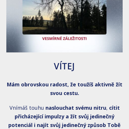
VÍTEJ
Mám obrovskou radost, že toužíš aktivně žít
svou cestu.
Vnímáš touhu
naslouchat svému nitru
,
cítit
přicházející impulzy a žít svůj jedinečný
potenciál i n
ajít svůj jedinečný způsob Tobě