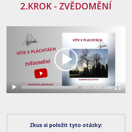
2.KROK - ZVĚDOMĚNÍ
Video
přehrávač
00:00
|
05:26
1.00x
Zkus si položit tyto otázky: