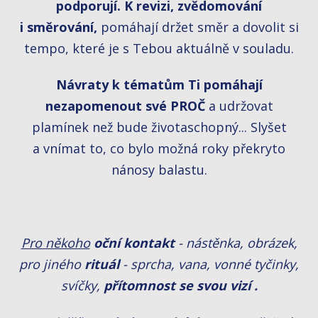
podporují. K revizi, zvědomování
i směrování,
pomáhají držet směr a dovolit si
tempo, které je s Tebou aktuálně v souladu.
Návraty k tématům Ti pomáhají
nezapomenout své PROČ
a udržovat
plamínek než bude životaschopný... Slyšet
a vnímat to, co bylo možná roky překryto
nánosy balastu.
Pro někoho
oční kontakt
- nástěnka, obrázek,
pro jiného
rituál
- sprcha, vana, vonné tyčinky,
svíčky,
přítomnost se svou vizí .