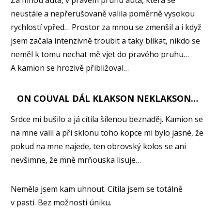
Za mnou auta, v pravém pruhu auta, která se
neustále a nepřerušovaně valila poměrně vysokou
rychlostí vpřed… Prostor za mnou se zmenšil a i když
jsem začala intenzivně troubit a taky blikat, nikdo se
neměl k tomu nechat mě vjet do pravého pruhu…
A kamion se hrozivě přibližoval…
ON COUVAL DÁL KLAKSON NEKLAKSON…
Srdce mi bušilo a já cítila šílenou beznaděj. Kamion se
na mne valil a při sklonu toho kopce mi bylo jasné, že
pokud na mne najede, ten obrovský kolos se ani
nevšimne, že mně mrňouska lisuje…
Neměla jsem kam uhnout. Cítila jsem se totálně
v pasti. Bez možnosti úniku.