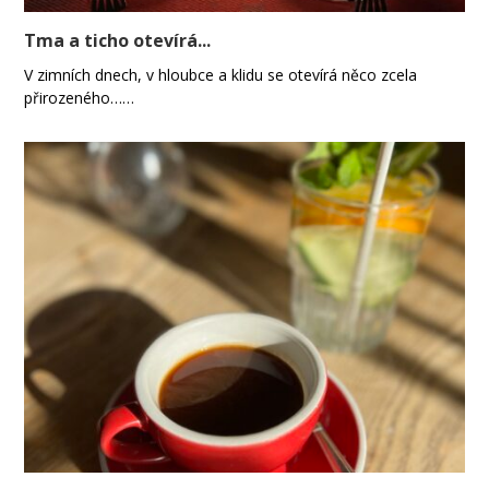
Tma a ticho otevírá...
V zimních dnech, v hloubce a klidu se otevírá něco zcela
přirozeného……