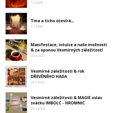
7.2.2026
Tma a ticho otevírá...
5.1.2026
Manifestace, intuice a naše možnosti
& za oponou Vesmírných záležitostí
26.4.2025
Vesmírné záležitosti & rok
DŘEVĚNÉHO HADA
24.1.2025
Vesmírné záležitosti & MAGIE oslav
svátku IMBOLC - HROMNIC
29.1.2024