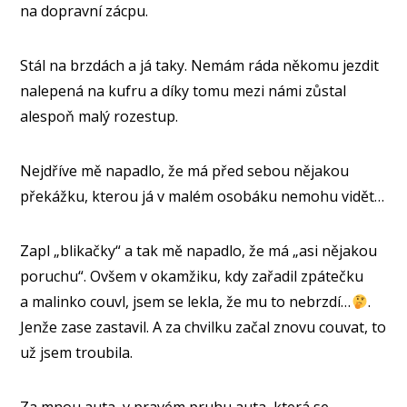
na dopravní zácpu.
Stál na brzdách a já taky. Nemám ráda někomu jezdit
nalepená na kufru a díky tomu mezi námi zůstal
alespoň malý rozestup.
Nejdříve mě napadlo, že má před sebou nějakou
překážku, kterou já v malém osobáku nemohu vidět…
Zapl „blikačky“ a tak mě napadlo, že má „asi nějakou
poruchu“. Ovšem v okamžiku, kdy zařadil zpátečku
a malinko couvl, jsem se lekla, že mu to nebrzdí…
.
Jenže zase zastavil. A za chvilku začal znovu couvat, to
už jsem troubila.