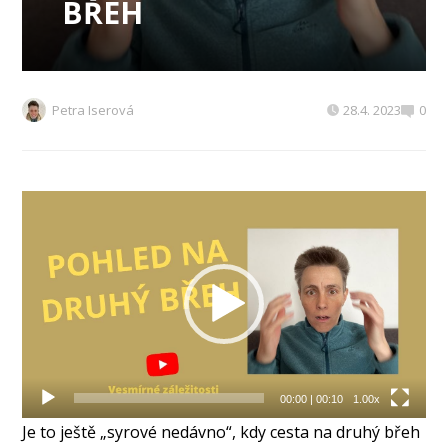
BŘEH
Petra Iserová
28.4. 2023
0
Video
přehrávač
00:00
|
00:10
1.00x
Je to ještě „syrové nedávno“, kdy cesta na druhý břeh