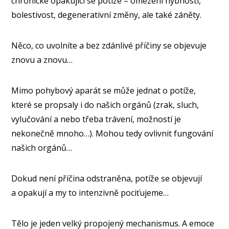
chronické opakující se potíže – omezení hybnosti,
bolestivost, degenerativní změny, ale také záněty.
Něco, co uvolníte a bez zdánlivé příčiny se objevuje
znovu a znovu…
Mimo pohybový aparát se může jednat o potíže,
které se propsaly i do našich orgánů (zrak, sluch,
vylučování a nebo třeba trávení, možností je
nekonečně mnoho…). Mohou tedy ovlivnit fungování
našich orgánů…
Dokud není příčina odstraněna, potíže se objevují
a opakují a my to intenzivně pociťujeme…
Tělo je jeden velký propojený mechanismus. A emoce