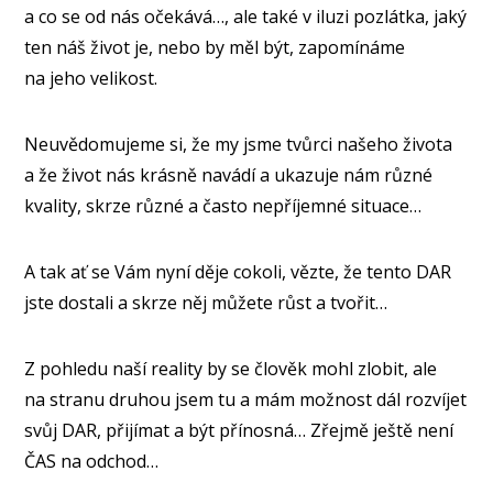
a co se od nás očekává…, ale také v iluzi pozlátka, jaký
ten náš život je, nebo by měl být, zapomínáme
na jeho velikost.
Neuvědomujeme si, že my jsme tvůrci našeho života
a že život nás krásně navádí a ukazuje nám různé
kvality, skrze různé a často nepříjemné situace…
A tak ať se Vám nyní děje cokoli, vězte, že tento DAR
jste dostali a skrze něj můžete růst a tvořit…
Z pohledu naší reality by se člověk mohl zlobit, ale
na stranu druhou jsem tu a mám možnost dál rozvíjet
svůj DAR, přijímat a být přínosná… Zřejmě ještě není
ČAS na odchod…