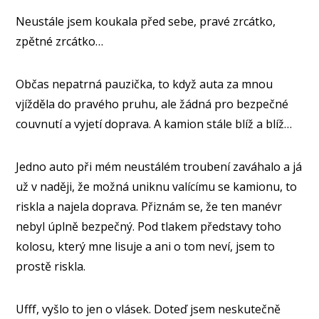
Neustále jsem koukala před sebe, pravé zrcátko,
zpětné zrcátko…
Občas nepatrná pauzička, to když auta za mnou
vjížděla do pravého pruhu, ale žádná pro bezpečné
couvnutí a vyjetí doprava. A kamion stále blíž a blíž…
Jedno auto při mém neustálém troubení zaváhalo a já
už v naději, že možná uniknu valícímu se kamionu, to
riskla a najela doprava. Přiznám se, že ten manévr
nebyl úplně bezpečný. Pod tlakem představy toho
kolosu, který mne lisuje a ani o tom neví, jsem to
prostě riskla.
Ufff, vyšlo to jen o vlásek. Doteď jsem neskutečně