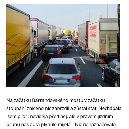
Na začátku Barrandovského mostu v začátku
stoupání zničeno nic zabrzdil a zůstal stát. Nechápala
jsem proč, neviděla před něj, ale v pravém jízdním
pruhu nás auta plynule míjela… Nic nenaznačovalo