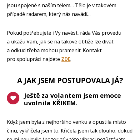
jsou spojené s naším tělem… Tělo je v takovém
případě radarem, který nás navádí…
Pokud potřebujete i Vy navést, ráda Vás provedu
a ukážu Vám, jak se na takové obtíže lze dívat
a odkud třeba mohou pramenit. Kontakt
pro spolupráci najdete
ZDE
.
A JAK JSEM POSTUPOVALA JÁ?
Ještě za volantem jsem emoce
uvolnila KŘIKEM.
Když jsem byla z nejhoršího venku a opustila místo
činu, vykřičela jsem to. Křičela jsem tak dlouho, dokud
se mi neulevilo (pozor ať v této vibraci nezůstáváte