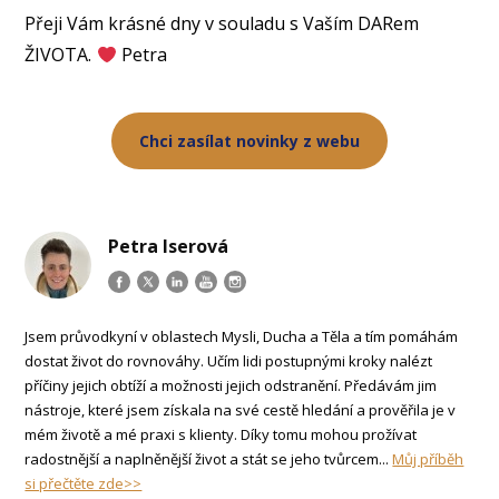
Přeji Vám krásné dny v souladu s Vaším DARem
ŽIVOTA.
Petra
Chci zasílat novinky z webu
Petra Iserová
Jsem průvodkyní v oblastech Mysli, Ducha a Těla a tím pomáhám
dostat život do rovnováhy. Učím lidi postupnými kroky nalézt
příčiny jejich obtíží a možnosti jejich odstranění. Předávám jim
nástroje, které jsem získala na své cestě hledání a prověřila je v
mém životě a mé praxi s klienty. Díky tomu mohou prožívat
radostnější a naplněnější život a stát se jeho tvůrcem...
Můj příběh
si přečtěte zde>>