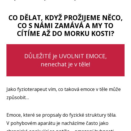
CO DĚLAT, KDYŽ PROŽIJEME NĚCO,
CO S NÁMI ZAMÁVÁ A MY TO
CÍTÍME AŽ DO MORKU KOSTI?
DŮLEŽITÉ je UVOLNIT EMOCE,
nenechat je v těle!
Jako fyzioterapeut vím, co taková emoce v těle může
způsobit…
Emoce, které se propsaly do fyzické struktury těla.
V pohybovém aparátu je nacházíme často jako