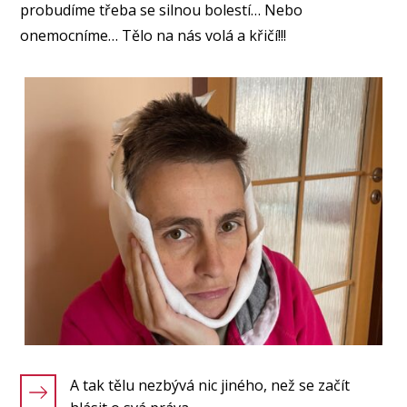
probudíme třeba se silnou bolestí… Nebo
onemocníme… Tělo na nás volá a křičí!!!
A tak tělu nezbývá nic jiného, než se začít