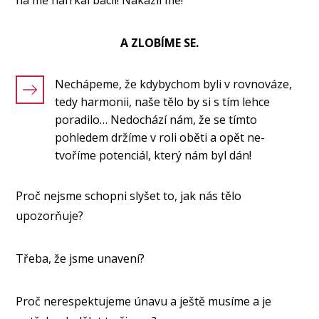
na mě nafrkal bacil! Nakazil mě!“
A ZLOBÍME SE.
Nechápeme, že kdybychom byli v rovnováze,
tedy harmonii, naše tělo by si s tím lehce
poradilo… Nedochází nám, že se tímto
pohledem držíme v roli oběti a opět ne-
tvoříme potenciál, který nám byl dán!
Proč nejsme schopni slyšet to, jak nás tělo
upozorňuje?
Třeba, že jsme unavení?
Proč nerespektujeme únavu a ještě musíme a je