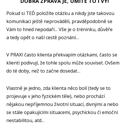
DOBRÁ ZPRÁVA JE, UMÍTE TO I VY!
Pokud si TEĎ položíte otázku a nikdy jste takovou
komunikaci ještě neprováděli, pravděpodobně se
Vám to hned nepodaří… Vše je o tréninku, důvěře
a tedy opět o naší cestě poznání…
V PRAXI často klienta překvapím otázkami, často se
klienti podivují, že tohle spolu může souviset. Ovšem
do té doby, než to začne dosedat…
Vlastně je jedno, zda klienta něco bolí (tedy se to
projevuje v jeho fyzickém těle), nebo prochází
nějakou nepříjemnou životní situací, divnými a nebo
se stále opakujícími situacemi, psychickou či emoční
nestabilitou, atd…