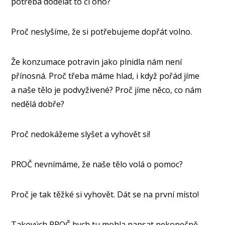
potřeba dodělat to či ono?
Proč neslyšíme, že si potřebujeme dopřát volno.
Že konzumace potravin jako plnidla nám není
přínosná. Proč třeba máme hlad, i když pořád jíme
a naše tělo je podvyživené? Proč jíme něco, co nám
nedělá dobře?
Proč nedokážeme slyšet a vyhovět si!
PROČ nevnímáme, že naše tělo volá o pomoc?
Proč je tak těžké si vyhovět. Dát se na první místo!
Takových PROČ bych tu mohla napsat nekonečně