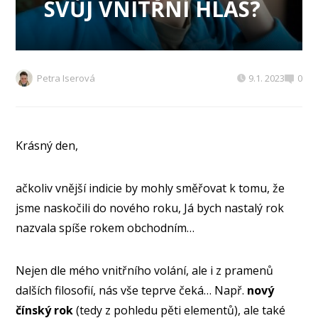
SVŮJ VNITŘNÍ HLAS?
Petra Iserová
9.1. 2023
0
Krásný den,
ačkoliv vnější indicie by mohly směřovat k tomu, že
jsme naskočili do nového roku, Já bych nastalý rok
nazvala spíše rokem obchodním…
Nejen dle mého vnitřního volání, ale i z pramenů
dalších filosofií, nás vše teprve čeká… Např.
nový
čínský rok
(tedy z pohledu pěti elementů), ale také