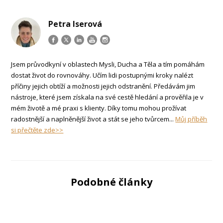
Petra Iserová
Jsem průvodkyní v oblastech Mysli, Ducha a Těla a tím pomáhám
dostat život do rovnováhy. Učím lidi postupnými kroky nalézt
příčiny jejich obtíží a možnosti jejich odstranění. Předávám jim
nástroje, které jsem získala na své cestě hledání a prověřila je v
mém životě a mé praxi s klienty. Díky tomu mohou prožívat
radostnější a naplněnější život a stát se jeho tvůrcem...
Můj příběh
si přečtěte zde>>
Podobné články