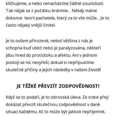
kličkujeme, a nebo nenacházíme žádné souvislosti.
Tak nějak se z počátku bráníme… Někdy máme
dokonce
teorii pachatele, který za to vše může… Je to
často nějaký vnější činitel.
Je to ovšem přirozené, neboť většina z nás je
schopna buď utéct nebo je paralyzována, někteří
jdou hned do protiútoku a afektu. Ani v jednom
postoji se nic nevyřeší, dokud si nepřipustíme
skutečné příčiny a jejich následky v našem životě!
JE TĚŽKÉ PŘEVZÍT ZODPOVĚDNOST!
Když se to podaří, je to obrovská úleva. Ze srdce přeji
dokázat převzít skutečnou zodpovědnost v dané
situaci každému. Ač to může být jakkoli nepříjemné,