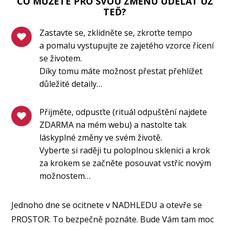
CO MŮŽETE PRO SVOU ZMĚNU UDĚLAT UŽ
TEĎ?
Zastavte se, zklidněte se, zkroťte tempo
a pomalu vystupujte ze zajetého vzorce řícení
se životem.
Díky tomu máte možnost přestat přehlížet
důležité detaily…
Přijměte, odpusťte (rituál odpuštění najdete
ZDARMA na mém webu) a nastolte tak
láskyplné změny ve svém životě.
Vyberte si raději tu poloplnou sklenici a krok
za krokem se začněte posouvat vstříc novým
možnostem…
Jednoho dne se ocitnete v NADHLEDU a otevře se
PROSTOR. To bezpečně poznáte. Bude Vám tam moc