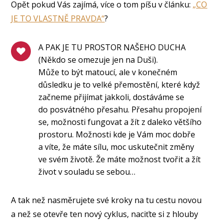
Opět pokud Vás zajímá, více o tom píšu v článku:
„CO
JE TO VLASTNĚ PRAVDA“
?
A PAK JE TU PROSTOR NAŠEHO DUCHA
(Někdo se omezuje jen na Duši).
Může to být matoucí, ale v konečném
důsledku je to velké přemostění, které když
začneme přijímat jakkoli, dostáváme se
do posvátného přesahu. Přesahu propojení
se, možnosti fungovat a žít z daleko většího
prostoru. Možnosti kde je Vám moc dobře
a víte, že máte sílu, moc uskutečnit změny
ve svém životě. Že máte možnost tvořit a žít
život v souladu se sebou…
A tak než nasměrujete své kroky na tu cestu novou
a než se otevře ten nový cyklus, naciťte si z hlouby