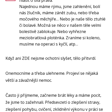
hlásit o svá práva.
Najednou máme rýmu, jsme zahlenění, bolí
nás žlučník, máme zánět zubu, nebo třeba
močového měchýře… Nebo je naše tělo ztuhlé
či bolavé. Možná se něco v našem těle velmi
bolestivě zablokuje. Nebo vyhřezne
meziobratlová ploténka. Zraníme si koleno,
musíme na operaci s kyčlí, atp…
Když ani ZDE nejsme ochotni slyšet, tělo přitvrdí.
Onemocníme a třeba ulehneme. Projeví se nějaká
větší a závažnější nemoc.
Často ji
přijmeme, začneme brát léky a máme pocit,
že jsme to zažehnali. Předsevzetí o zlepšení stravy,
zlepšení pohybu, cvičení, zklidnění výkonu v práci se