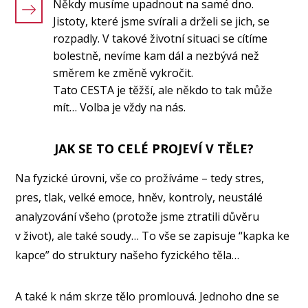
Někdy musíme upadnout na samé dno.
Jistoty, které jsme svírali a drželi se jich, se
rozpadly. V takové životní situaci se cítíme
bolestně, nevíme kam dál a nezbývá než
směrem ke změně vykročit.
Tato CESTA je těžší, ale někdo to tak může
mít… Volba je vždy na nás.
JAK SE TO CELÉ PROJEVÍ V TĚLE?
Na fyzické úrovni, vše co prožíváme – tedy stres,
pres, tlak, velké emoce, hněv, kontroly, neustálé
analyzování všeho (protože jsme ztratili důvěru
v život), ale také soudy… To vše se zapisuje “kapka ke
kapce” do struktury našeho fyzického těla…
A také k nám skrze tělo promlouvá. Jednoho dne se