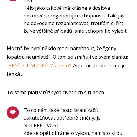
těla.
Tělo jako takové má krásné a doslova
nekonečné regenerující schopnosti. Tak, jak
ho dovedeme rozbalancovat, troufám si říct,
že ve většině případů jsme schopni ho vyladit.
Možná by nyní někdo mohl namítnout, že “geny
lopatou neumlátíš”. O tom se zmiňuji ve svém článku:
“PRYČ S TÍM ZUBEM a je to”
. Ano i ne, hranice zde je
tenká…
To samé platí v různých životních situacích…
To co nám také často brání začít
uskutečňovat potřebné změny, je
NETRPĚLIVOST.
Zde se opět otíráme o výkon, namísto klidu,