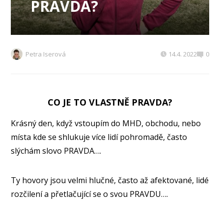
PRAVDA?
Petra Iserová
14.4. 2022
0
CO JE TO VLASTNĚ PRAVDA?
Krásný den, když vstoupím do MHD, obchodu, nebo
místa kde se shlukuje více lidí pohromadě, často
slýchám slovo PRAVDA….
Ty hovory jsou velmi hlučné, často až afektované, lidé
rozčilení a přetlačující se o svou PRAVDU….