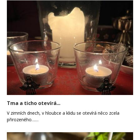
Tma a ticho otevírá...
V zimních dnech, v hloubce a klidu se otevírá něco zcela
přirozeného……