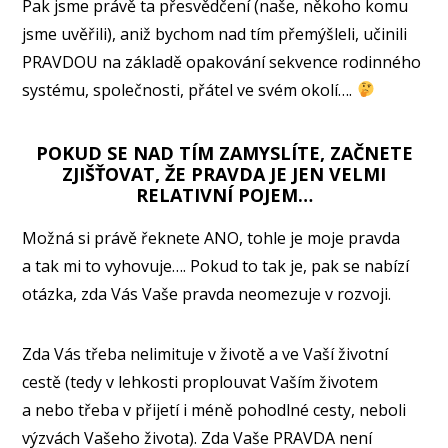
Pak jsme právě ta přesvědčení (naše, někoho komu
jsme uvěřili), aniž bychom nad tím přemýšleli, učinili
PRAVDOU na základě opakování sekvence rodinného
systému, společnosti, přátel ve svém okolí….
POKUD SE NAD TÍM ZAMYSLÍTE, ZAČNETE
ZJIŠŤOVAT, ŽE PRAVDA JE JEN VELMI
RELATIVNÍ POJEM…
Možná si právě řeknete ANO, tohle je moje pravda
a tak mi to vyhovuje…. Pokud to tak je, pak se nabízí
otázka, zda Vás Vaše pravda neomezuje v rozvoji.
Zda Vás třeba nelimituje v životě a ve Vaší životní
cestě (tedy v lehkosti proplouvat Vaším životem
a nebo třeba v přijetí i méně pohodlné cesty, neboli
výzvách Vašeho života). Zda Vaše PRAVDA není