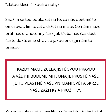
“zlatou klecí“ či koulí u nohy?
Snažím se teď poukázat na to, co nás opět může
omezovat, limitovat a držet na místě. Co nám může
brát náš drahocenný čas? Jak třeba náš čas dost
často dokážeme strávit a jakou energii nám to
přinese…
KAŽDÝ MÁME ZCELA JISTĚ SVOU PRAVDU
A VŽDY JI BUDEME MÍT. ONA JE PROSTĚ NAŠE,
JE TO VLASTNĚ NAŠE VNÍMÁNÍ SVĚTA SKRZE
NAŠE ZÁŽITKY A PROŽITKY...
Pokud se ale nyní zamyslíte a připustíte, že by to tak