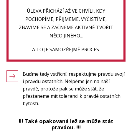
ÚLEVA PŘICHÁZÍ AŽ VE CHVÍLI, KDY
POCHOPÍME, PŘIJMEME, VYČISTÍME,
ZBAVÍME SE A ZAČNEME AKTIVNĚ TVOŘIT
NĚCO JINÉHO...
A TO JE SAMOZŘEJMĚ PROCES.
Buďme tedy vstřícní, respektujme pravdu svojí
i pravdu ostatních. Nelpěme jen na naší
pravdě, protože pak se může stát, že
přestaneme mít toleranci k pravdě ostatních
bytostí.
!!! Také opakovaná lež se může stát
pravdou. !!!