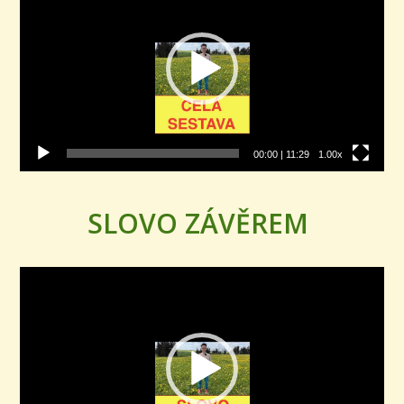
00:00
|
11:29
1.00x
SLOVO ZÁVĚREM
Video
přehrávač