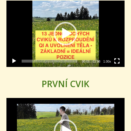
Video
přehrávač
00:00
|
03:58
1.00x
PRVNÍ CVIK
Video
přehrávač