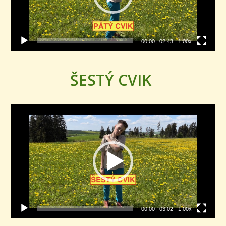
00:00
|
02:43
1.00x
ŠESTÝ CVIK
Video
přehrávač
00:00
|
03:02
1.00x