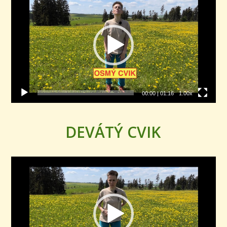
přehrávač
00:00
|
01:16
1.00x
DEVÁTÝ CVIK
Video
přehrávač