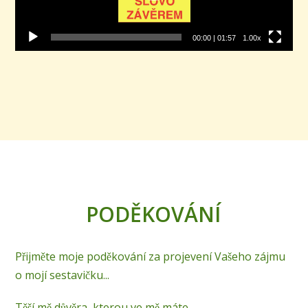
00:00
|
01:57
1.00x
PODĚKOVÁNÍ
Přijměte moje poděkování za projevení Vašeho zájmu
o mojí sestavičku...
Těší mě důvěra, kterou ve mě máte.