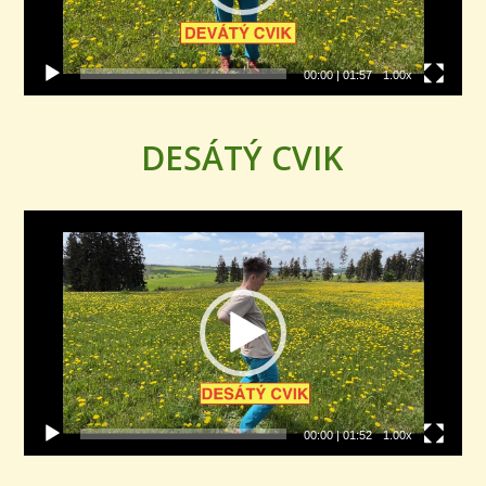
00:00
|
01:57
1.00x
DESÁTÝ CVIK
Video
přehrávač
00:00
|
01:52
1.00x