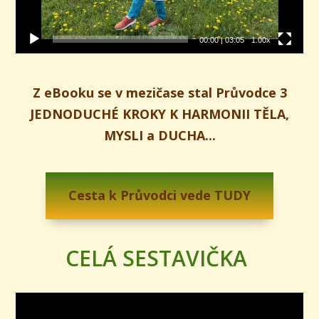
00:00
|
03:05
1.00x
Z eBooku se v mezičase stal Průvodce 3
JEDNODUCHÉ KROKY K HARMONII TĚLA,
MYSLI a DUCHA...
Cesta k Průvodci vede TUDY
CELÁ SESTAVIČKA
Video
přehrávač