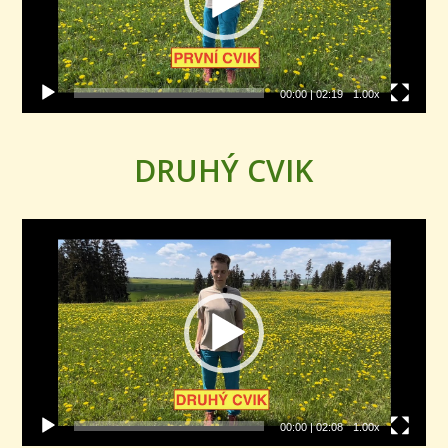
00:00
|
02:19
1.00x
DRUHÝ CVIK
Video
přehrávač
00:00
|
02:08
1.00x