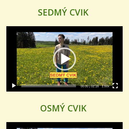
SEDMÝ CVIK
Video
přehrávač
00:00
|
02:16
1.00x
OSMÝ CVIK
Video