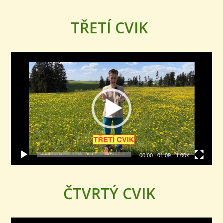
TŘETÍ CVIK
Video
přehrávač
00:00
|
01:09
1.00x
ČTVRTÝ CVIK
Video