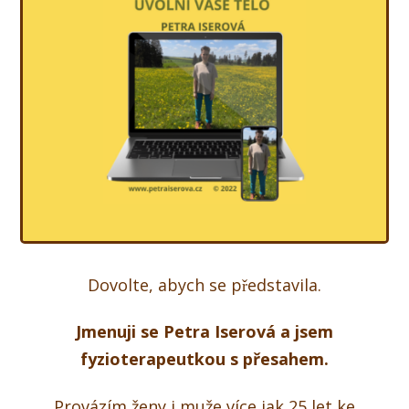
Dovolte, abych se představila.
Jmenuji se Petra Iserová a jsem
fyzioterapeutkou s přesahem.
Provázím ženy i muže více jak 25 let ke