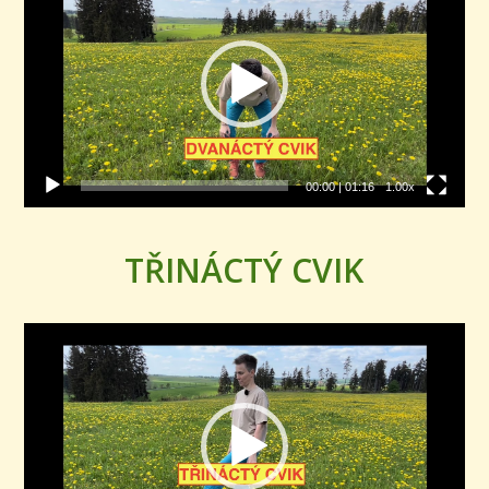
00:00
|
01:16
1.00x
TŘINÁCTÝ CVIK
Video
přehrávač