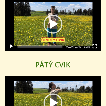
přehrávač
00:00
|
01:42
1.00x
PÁTÝ CVIK
Video
přehrávač