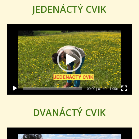
JEDENÁCTÝ CVIK
Video
přehrávač
00:00
|
01:40
1.00x
DVANÁCTÝ CVIK
Video
přehrávač