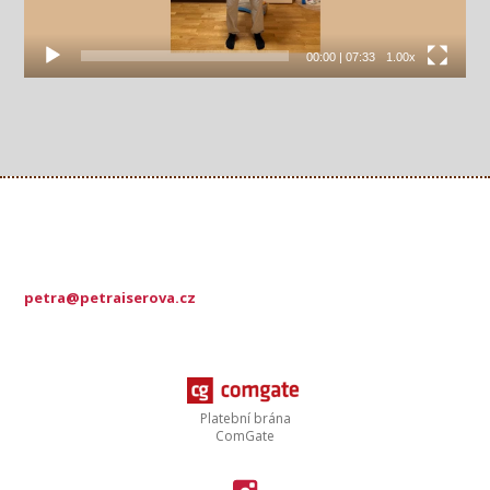
00:00
|
07:33
1.00x
petra@petraiserova.cz
Platební brána
ComGate