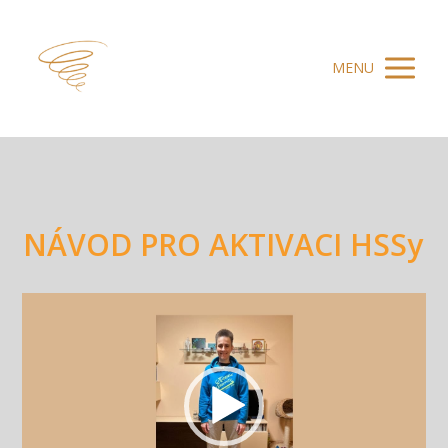
MENU
NÁVOD PRO AKTIVACI HSSy
Video
přehrávač