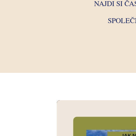
NAJDI SI Č
SPOLEČ
Video
přehrávač