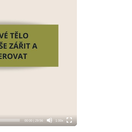
00:00
|
29:56
1.00x