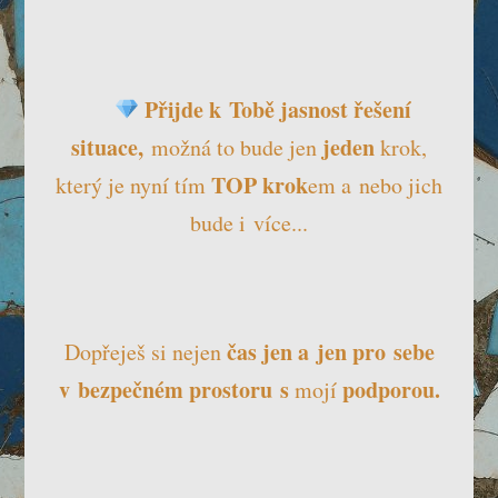
Přijde k Tobě jasnost řešení
situace,
jeden
možná to bude jen
krok,
TOP
krok
který je nyní tím
em a nebo jich
bude i více...
čas jen a jen pro sebe
Dopřeješ si nejen
v bezpečném prostoru
s
podporou.
mojí