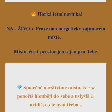
Horká letní novinka!
NA - ŽIVO v Praze na energeticky zajímavém
místě.
Místo, čas i prostor jen a jen pro Tebe.
Společně navštívíme místo,
kde se
ponoříš hlouběji do sebe
a
u
slyšíš
či
u
vidíš,
co je nyní třeba...