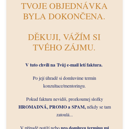
TVOJE OBJEDNÁVKA
BYLA DOKONČENA.
DĚKUJI, VÁŽÍM SI
TVÉHO ZÁJMU.
V tuto chvíli na Tvůj e-mail letí faktura.
Po její úhradě si domluvíme termín
konzultace/mentoringu.
Pokud fakturu nevidíš, prozkoumej složky
HROMADNÁ, PROMO a SPAM,
někdy se tam
zatoulá...
pro domluvu termínu mi
V případě potíží nebo