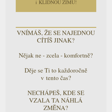
i KLIDNOU ZIMU!
VNÍMÁŠ, ŽE SE NAJEDNOU
CÍTÍŠ JINAK?
Nějak ne - zcela - komfortně?
Děje se Ti to každoročně
v tento čas?
NECHÁPEŠ, KDE SE
VZALA TA NÁHLÁ
ZMĚNA?