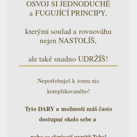
OSVOJ SI JEDNODUCHÉ
a FUGUJÍCÍ PRINCIPY,
kterými soulad a rovnováhu
nejen NASTOLÍŠ,
ale také snadno UDRŽÍŠ!
Nepotřebuješ k tomu nic
komplikovaného!
Tyto DARY a možnosti máš často
dostupné okolo sebe a
nebo se skrývají uvnitř Tebe!